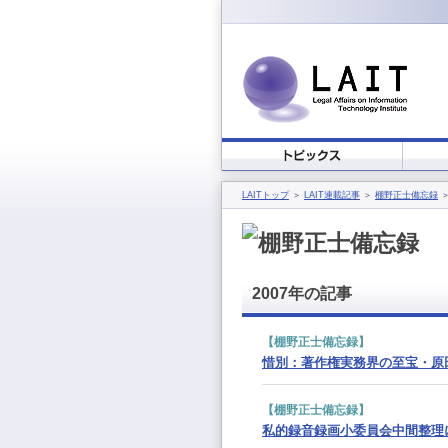
LAITトップ
＞
LAIT連載記事
＞
棚野正士備忘録
＞
2007年の記事
【棚野正士備忘録】
惜別：著作権実務界の至宝・原
【棚野正士備忘録】
私的録音録画小委員会中間整理に