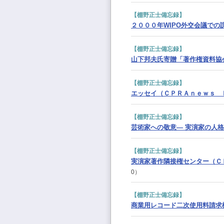
【棚野正士備忘録】
２０００年WIPO外交会議での
【棚野正士備忘録】
山下邦夫氏寄贈「著作権資料協
【棚野正士備忘録】
エッセイ（ＣＰＲＡｎｅｗｓ Ｎ
【棚野正士備忘録】
芸術家への敬意― 実演家の人格
【棚野正士備忘録】
実演家著作隣接権センター（Ｃ
0）
【棚野正士備忘録】
商業用レコード二次使用料請求