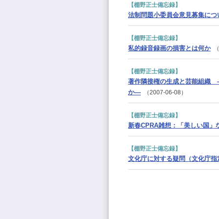
【棚野正士備忘録】
法制問題小委員会意見募集につ
【棚野正士備忘録】
私的録音録画の損害とは何か
（2
【棚野正士備忘録】
著作隣接権の生成と芸能組織 
か―
（2007-06-08）
【棚野正士備忘録】
新春CPRA雑想：「美しい国
【棚野正士備忘録】
文化庁に対する疑問（文化庁指