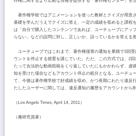
作権に関するより広範な情報を提供する「著作権センター」を
著作権学校ではアニメーションを使った教材とクイズが用意さ
基礎を学んだうえでクイズに答え、一定の成績を収めると課程
は「自分で購入したコンテンツであれば、ユーチューブにアッ
らない」などの設問に対し、正しいか、誤っているかを答える
ユーチューブではこれまで、著作権侵害の通知を累積で3回受
ウントを停止する措置を講じていた。ただ、この方式では、2回
たって合法的な動画投稿をくり返していたにもかかわらず、虚偽
知を受けた場合などもアカウント停止の処分となる。ユーチュ
て、今後は著作権学校で好成績を収め、かつ長期にわたり違反
たしたユーザーに関しては、違反通知の履歴をアカウントから
（Los Angels Times, April 14, 2011）
（庵研究員著）