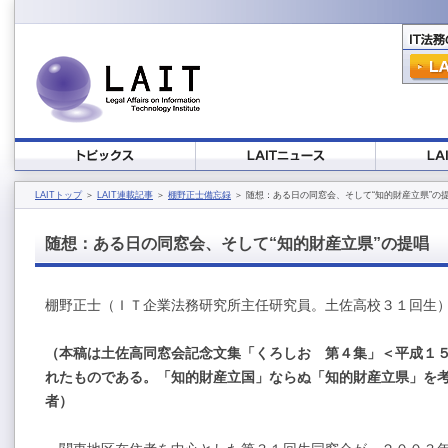
LAITトップ
＞
LAIT連載記事
＞
棚野正士備忘録
＞ 随想：ある日の同窓会、そして“知的財産立県”の
随想：ある日の同窓会、そして“知的財産立県”の提唱
棚野正士（ＩＴ企業法務研究所主任研究員。土佐高校３１回生
（本稿は土佐高同窓会記念文集「くろしお 第４集」＜平成１
れたものである。「知的財産立国」ならぬ「知的財産立県」を考える
者）