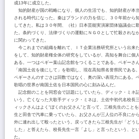
成13年に成立した。
知的財産が国の戦略になり、個人の生活でも、知的財産が本当
される時代になった。秦はブランドの力を信じ、３０年前から
してきた。私は３０年間、（社）日本芸能実演家団体協議会に
た。条約づくり、法律づくりの運動にＮＧＯとして忙殺されな
に関わってきた。
今これまでの組織を離れて、ＩＴ企業法務研究所という出来た
をして、知的財産権全体の研究をしているが、高知を舞台に個
ある。一つはペギー葉山記念館をつくることである。ペギーさ
「南国土佐を後にして」を歌唱し、現在高知県名誉県民である
ペギーさんのすごさは回数ではなく、奥の深い表現力にある。
歌唱の世界が南国土佐を日本国民の心に刻み込んだ。
記念館のことを同窓会で話題にしていたら、ディック・ミネ記
いう。亡くなった大歌手ディック・ミネは、土佐中初代名校長
ィックさんはよく“ぼくのお父さん”と言って、三根先生のこと
生と田舎で汽車に乗っていたら、お父さんが三人位の不良にか
外に連れ出して殴ったという。戻ってきたら三根先生が「どう
した」と答えたら、校長先生一言「よし」と言ったという、と
た。