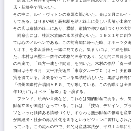
関東地区在住者を中心とした第３１回生同窓会が、２００３年
店・新橋亭で開かれた。
その中に、ルイ・ヴィトンの秦郷次郎がいた。秦は３月にルイ
りである。はりまや橋と高知駅を結ぶ線上に美しい店舗が出来
その店は縦軸の線上にあり、横軸、縦軸で伸びる町づくりの大
同窓会には、桂浜水族館の永国雅彦がいた。１９３１年に創立
ては心のメルヘンである。この前高知に帰った時、オホーツク
リオネ」を米沢善脩と一緒に見てきた。集まりには、油絵を描
た。木村は画歴二十数年の本格的画家であり、定期的に展覧会
の画廊で、「緒方一成と仲間達」を開いた。木村の作品「春一
前田は今年６月、太平洋美術展「東京グループＯ（オー）美術展
賞を得ている。音楽をやっている馬詰勝治もいた。馬詰は長野
「信州国際村合唱団ＶＰＧ」で活動している。この合唱団は全
年10月にはオペラ「椿姫」を上演する。
ブランド、絵画や音楽など、これらは知的財産である。今、知
財産立国が国是になっている。これは、「技術、デザイン、ブ
ツといった価値ある情報づくり、すなわち無形財産の創造を産
が国経済・社会の再活性化を図るというビジョンに裏打ちされ
っている。この流れの中で、知的財産基本法が、平成１４年に