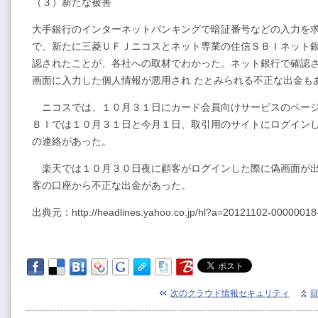
（３）新たな被害
大手銀行のインターネットバンキングで暗証番号などの入力を
で、新たに三菱ＵＦＪニコスとネット専業の住信ＳＢＩネット銀
認されたことが、各社への取材でわかった。ネット銀行で確認
画面に入力した個人情報が悪用され たとみられる不正な出金も
ニコスでは、１０月３１日にカード会員向けサービスのページ
ＢＩでは１０月３１日と今月１日、取引用のサイトにログイン
の連絡があった。
楽天では１０月３０日夜に顧客がログインした際に偽画面が出
客の口座から不正な出金があった。
出典元：http://headlines.yahoo.co.jp/hl?a=20121102-00000018-
次のクラウド情報セキュリティ