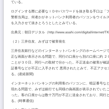
ている。
ログインする際に必要なＩＤやパスワードを抜き取る手口は「
警察当局は、何者かがネットバンク利用者のパソコンをウイル
を入力させて抜きとろうとしたとみている。
出典元：朝日デジタル（http://www.asahi.com/digital/internet/TK
（２）三井住友、みずほで被害発生
三井住友銀行などのインターネットバンキングのホームページ
正な画面が表示される問題で、同行の口座から別の口座に約 ２
ことが３０日、同行への取材で分かった。不正送金の被害が確
証番号などが不正に入手されて 悪用されたとみて、不正アクセ
る。(産経新聞)
インターネットバンキングの利用客のパソコンに、暗証番号な
現れる問題で、みずほ銀行でも同様の偽画面が表示されていたこ
った。客の口座からは数十万円が不正に送金されており、同行
る。(時事通信)