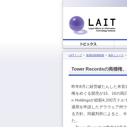
LAITトップ
＞
産業財産権関連
＞
海外ニュース
＞
Tower Recordsの商標
昨年8月に経営破たんした米音楽ソ
権をめぐる競売が15、16の両
n Holdingsが総額4,200
適用を申請したデラウェア州ウ
る方針。同裁判所によると、今回の
た。