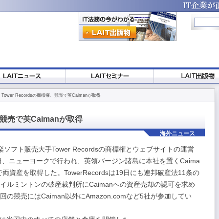
 Tower Recordsの商標権、競売で英Caimanが取得
権、競売で英Caimanが取得
海外ニュース
フト販売大手Tower Recordsの商標権とウェブサイトの運営
日、ニューヨークで行われ、英領バージン諸島に本社を置くCaima
万ドルで両資産を取得した。TowerRecordsは19日にも連邦破産法11条の
イルミントンの破産裁判所にCaimanへの資産売却の認可を求め
競売にはCaiman以外にAmazon.comなど5社が参加してい