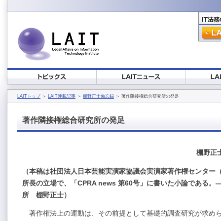
LAITトップ
＞
LAIT連載記事
＞
棚野正士備忘録
＞ 著作隣接権総合研究所の発足
著作隣接権総合研究所の発足
棚野正
（本稿は社団法人日本芸能実演家協議会実演家著作権センター（
所長の立場で、「CPRA news 第60号」に書いた小論である。――
所 棚野正士）
著作権法上の運動は、その前提として基礎的調査研究が求めら