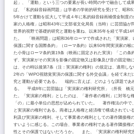
起」、「運動」という三つの要素が長い時間の中で融合して成
ば、「私的録音録画問題」は学者の学術的研究を受けて、昭和5
5年かけて運動を拡大して平成４年に私的録音録画補償金制度の
家の人格権」は昭和43年に文部省文化局長（当時）に芸団協が
世界的視野で基礎的研究と運動を重ね、以来35年を経て平成1
た。 「映画問題」は昭和36年ローマで作成された「実演家、
保護に関する国際条約」（ローマ条約）以来50年間実演家の喉
た小骨はローマ条約第19条（映画に固定された実演）「この条
ず、実演家がその実演を影像の固定物又は影像及び音の固定物
は、その時以後第7条（注：実演家の権利）の規定は、適用しな
2年の「WIPO視聴覚実演の保護に関する外交会議」を経て未
究と運動が必要である。 端的に言えば、どのような課題であ
る。 平成8年に芸団協は「実演家の権利研究所」（所長 橋
た。「実演家の権利」としたのは、「著作者の権利」に対等な
「の」に最小単位の思想が込められていた。 著作権法の中で
と実演家の権利である。両者は人格権と経済権で構成されてい
利及び実演家の権利、そして事業者の権利としての著作隣接権
すいように感じる。この場合、事業者の権利である著作隣接権
性とその保護ではないだろうか。 また、「実演家の権利研究