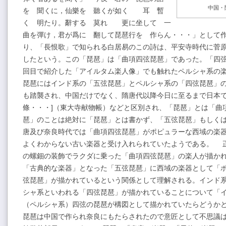
中国・
を 聞くに，仙樂を 聽くが如く 耳 暫
く 明たり。辭する 莫れ 更に坐して 一
曲を彈け，君が爲に 翻して琵琶行を 作らん・・・」として
り、「長恨歌」で知られる白居易のこの詩は、平安寺時代に菅
したという。この「琵琶」は「曲項四弦琵琶」であった。「四
回目で紹介した「アイルタム楽人像」でも触れたペルシャ系の
琵琶にはインド系の「五弦琵琶」とペルシャ系の「四弦琵琶」
も踏襲され、中国だけでなく、隋唐代以降今日に至るまで日本で
條・・・]（東大寺献物帳）などと区別され、「琵琶」とは「曲
琶」のことは絶対に「琵琶」とは書かず、「五弦琵琶」もしく
唐及び奈良時代では「曲項四弦琵琶」がポピュラーな西域の楽
よくわからない古い楽器と受け入れられていたようである。 
の螺鈿の装飾でラクダに乗った「曲項四弦琵琶」の楽人が描か
「古典的な楽器」となった「五弦琵琶」に西域の楽器として「
弦琵琶」が描かれているという関係として理解される。インド
シャ系といわれる「四弦琵琶」が描かれていることについて「
（ペルシャ系）四弦の琵琶が構図として描かれていたらどうか
琵琶は中国で作られ奈良にもたらされたので意匠として不思議