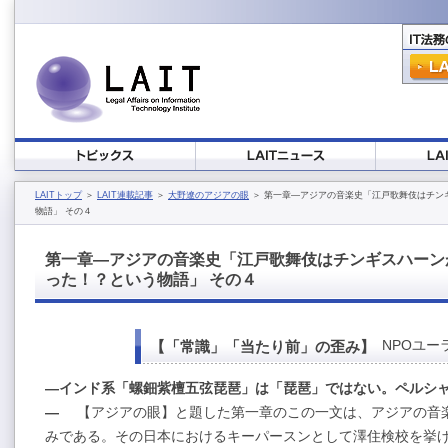
LAITトップ
＞
LAIT連載記事
＞
大野遼のアジアの眼
＞ 第一章―アジアの音楽史「江戸歌舞伎はチン
物語」 その４
第一章―アジアの音楽史「江戸歌舞伎はチンギスハーン
った！？という物語」 その４
NPOユ
【「常識」「当たり前」の歪み】
―インド系「螺鈿紫檀五弦琵琶」は「琵琶」ではない。ペルシ
―
【アジアの眼】と題した第一章のこの一文は、アジアの音
みである。その日本におけるキーパースンとして澤住検校を挙