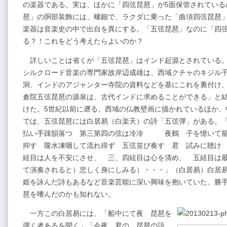
の楽器である。実は、ほかに「四弦琵琶」が5面保管されている
琶」の胴部装飾には、螺鈿で、ラクダに乗った「曲項四弦琵琶
楽器は音楽史の中で出自を異にする。「五弦琵琶」なのに「四
る？！これをどう考えたらよいのか？
詳しいことは省くが「五弦琵琶」はインド起源とされている
シルクロード音楽の専門家故岸辺成雄は、西域クチャのキジル
洞、インドのアジャンター寺院の資料などを基にこれを裏付け
倉院五弦琵琶の源泉は、古代インドに求めることができる」と
けた。5世紀以前に遡る。西域の仏教壁画に描かれているほか、
では、五弦琵琶には白居易（白楽天）の詩「五弦彈」がある。
払い手踈韻落つ 第三第四の弦は冷冷 夜鶴 子を憶いて籠
抑す 隴水凍咽して流れ得ず 五弦並び奏す 君 試みに聴け
絃目は人を不安にさせ、 三、四絃目は心を清め、 五絃目は
て演奏されると）悲しく身にしみる）・・・」（白居易）白居
姫を詠んだ詩もあるなど音楽芸能に深い興味を抱いていた。勝
琶を嗜んだのかも知れない。
一方この白居易には、「船中にて夜 琵琶を
彈く者あるを聞く」「今夜 君の 琵琶の語