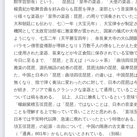
館学芸部長）という。 琵琶は「皇帝の楽器」「天使の楽器」
楊貴妃が歌舞音曲を好み自らも琵琶を弾き、楽部という音楽隊
り様々な楽器が「皇帝の楽器：琵琶」の周りで演奏されていた
大和朝廷にも伝わり、七〇一年（大宝元年）、大宝律令が制定
機関として太政官治部省に雅楽寮が置かれた。国家の儀式や大
ようになり、七五二年（天平勝宝四年）、奈良東大寺の大仏開
バラモン僧菩提僊那が導師となり１万数千人の僧をしたがえた
に使用された楽器、装束などが今正倉院に保存されている宝物
今日に至るまで、「琵琶」と言えば（ペルシャ系）「曲項四弦
雅楽の琵琶、源氏物語の絵巻の琵琶、琵琶法師の琵琶、薩摩琵
た。中国と日本の「琵琶：曲項四弦琵琶」の違いは、中国琵琶
無くなり、指で弾く奏法に変わったのに対して、日本の琵琶は
が続き、アジアで最もクラシックな楽器として通用しているこ
ついては稿を改める。 以上、人口に膾炙しているという意味
「螺鈿紫檀五弦琵琶」は「琵琶」ではないことは、日本の音楽
ことを理解する上で知っていて良いことだと思われる。「直項
日本では平安時代以降、急速に廃れていったという特徴がある
項五弦琵琶」の起源・出自について、中国の隋唐の古文書では
（『通典』801年）かもしれないとされている。（別稿）