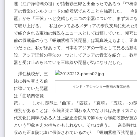
運（江戸浄瑠璃の祖）が猿若勘三郎と出会ったであろう「中橋
アの音楽のシルクロードの終着駅であることを強調した。 今
琶」から「三弦」へと交錯した二つの楽器について、まず気に
て取り上げる。 私はかつてあるメディアの奈良支局に勤めた
で紹介される宝物の解説をニュースとして出稿していた。精巧に
前の収蔵品のうち「螺鈿紫檀五弦琵琶」は写真映えもよく、正
つだった。私が縁あって、日本をアジアの一部として見る活動
設、アジア理解の手法の一つとしてアジアの音楽を紹介し、数
器と受け止められている三味線や琵琶が気になりだした。
澤住検校が、三
絃に持ち替える前
インド・アジャンター壁画の五弦琵琶
に弾いていた琵琶
は「曲項四弦琵
琶」。 しかし琵琶に「曲項」「四弦」「直項」「五弦」−の
種別があることは、伝統音楽に関わる人でなければあまり気に
代文化に興味のある人は上記正倉院展で鮮やかな螺鈿装飾が施
という印象さえお持ちかもしれない。それは違う。 奈良時代
収めた正倉院北倉に保管されているのが、「螺鈿紫檀五弦琵琶」