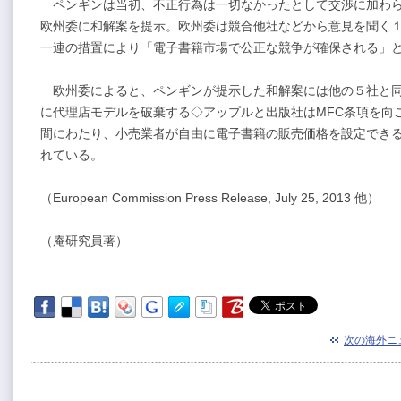
ペンギンは当初、不正行為は一切なかったとして交渉に加わら
欧州委に和解案を提示。欧州委は競合他社などから意見を聞く
一連の措置により「電子書籍市場で公正な競争が確保される」
欧州委によると、ペンギンが提示した和解案には他の５社と同
に代理店モデルを破棄する◇アップルと出版社はMFC条項を向
間にわたり、小売業者が自由に電子書籍の販売価格を設定できるよ
れている。
（European Commission Press Release, July 25, 2013 他）
（庵研究員著）
次の海外ニ