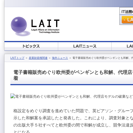
LAITトップ
＞
産業財産権関連
＞
海外ニュース
＞ 電子書籍販売めぐり欧州委がペンギンとも和解、
電子書籍販売めぐり欧州委がペンギンとも和解、代理店
着
格設定をめぐり調査を進めていた問題で、英ピアソン・グルー
示した和解案を承認したと発表した。これにより、調査対象と
の出版大手５社すべてと欧州委の間で和解が成立し、競争法違
とになる。