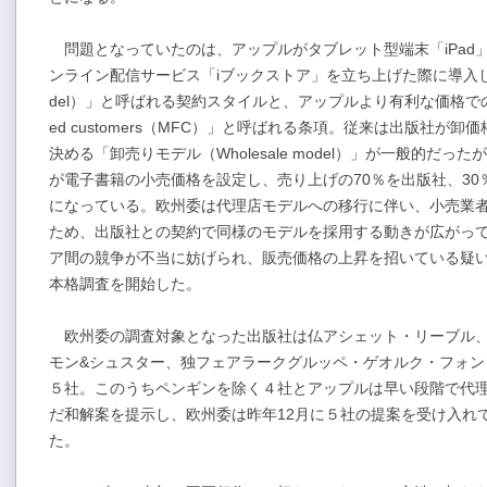
問題となっていたのは、アップルがタブレット型端末「iPad
ンライン配信サービス「iブックストア」を立ち上げた際に導入した
del）」と呼ばれる契約スタイルと、アップルより有利な価格での販売
ed customers（MFC）」と呼ばれる条項。従来は出版社が
決める「卸売りモデル（Wholesale model）」が一般的だ
が電子書籍の小売価格を設定し、売り上げの70％を出版社、3
になっている。欧州委は代理店モデルへの移行に伴い、小売業
ため、出版社との契約で同様のモデルを採用する動きが広がっ
ア間の競争が不当に妨げられ、販売価格の上昇を招いている疑いが
本格調査を開始した。
欧州委の調査対象となった出版社は仏アシェット・リーブル、
モン&シュスター、独フェアラークグルッペ・ゲオルク・フォン
５社。このうちペンギンを除く４社とアップルは早い段階で代
だ和解案を提示し、欧州委は昨年12月に５社の提案を受け入れ
た。