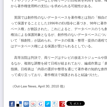
ィアやブックメーカーなどが両リーグの日程表を利用する際、
から著作権使用料の支払いを求められる可能性がある。
英国では創作性のないデータベースを著作権とは別の「独自の権利」（su
って保護することとした1996年のEU指令に基づき、98年に
ベース権」が創設された。これによると、データベースのうち
権法による保護対象となるが、創作性のないデータベースにつ
いて「独創性」が認められ、データの収集・整理・提供の過程
はデータベース権による保護が受けられるとしている。
高等法院は判決で、両リーグはテレビの放送スケジュールや国
るなか、複雑な調整を経て日程が組まれており、編成作業は「
指摘。日程表は「内容の選択や整理を通じて著作者の知的な創
って成り立っており、著作権法で保護されると結論づけた。
（Out-Law News, April 30, 2010 他）