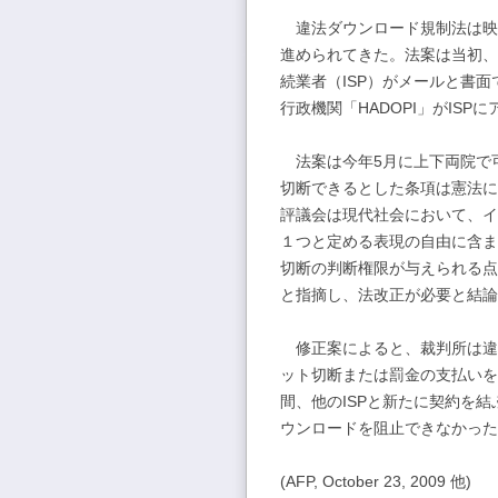
違法ダウンロード規制法は映
進められてきた。法案は当初、
続業者（ISP）がメールと書
行政機関「HADOPI」がIS
法案は今年5月に上下両院で
切断できるとした条項は憲法に
評議会は現代社会において、イ
１つと定める表現の自由に含ま
切断の判断権限が与えられる点
と指摘し、法改正が必要と結論
修正案によると、裁判所は違
ット切断または罰金の支払いを
間、他のISPと新たに契約を
ウンロードを阻止できなかった
(AFP, October 23, 2009 他)