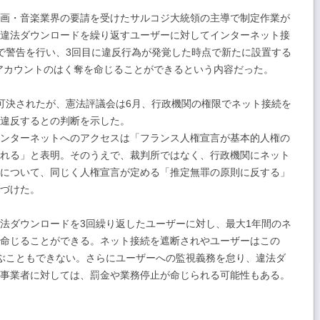
画・音楽業界の要請を受けたサルコジ大統領の主導で制定作業が
違法ダウンロードを繰り返すユーザーに対してインターネット接
面で警告を行い、3回目に違反行為が発覚した時点で新たに設置する
Pにアカウントのはく奪を命じることができるという内容だった。
可決されたが、憲法評議会は6月、行政機関の権限でネット接続を
違反するとの判断を示した。
ンターネットへのアクセスは「フランス人権宣言が基本的人権の
れる」と表明。そのうえで、裁判所ではなく、行政機関にネット
について、同じく人権宣言が定める「推定無罪の原則に反する」
づけた。
法ダウンロードを3回繰り返したユーザーに対し、最大1年間のネ
命じることができる。ネット接続を遮断されやユーザーはこの
結ぶこともできない。さらにユーザーへの監視義務を怠り、違法ダ
事業者に対しては、罰金や業務停止が命じられる可能性もある。