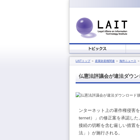
LAITトップ
＞
産業財産権関連
＞
海外ニュース
＞
仏憲法評議会が違法ダウン
ンターネット上の著作権侵害を取り
ternet）」の修正案を承認
接続の切断を含む厳しい措置を
法」）が施行される。