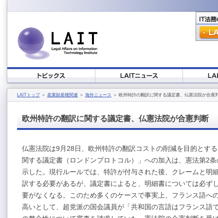
LAITトップ
＞
産業財産権関連
＞
海外ニュース
＞ 欧州特許の翻訳に関する議定書、仏憲法院が合憲
欧州特許の翻訳に関する議定書、仏憲法院が合憲判断
仏憲法院は9月28日、欧州特許の翻訳コストの削減を目的とす
関する議定書（ロンドンプロトコル）」への加入は、憲法第2条
示した。現行ルールでは、特許が付与された後、クレームと明
訳する必要があるが、議定書によると、明細書については必ず
要がなくなる。このため多くのケースで事実上、フランス語へ
高いとして、超党派の国会議員が「共和国の言語はフランス語で