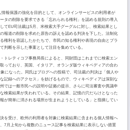
人情報保護の強化を目的として、オンラインサービスの利用者が
ータの削除を要求できる「忘れられる権利」を認める規則の導入
してEU司法裁は5月、米検索大手グーグルに対し、検索結果とし
の報道の削除を求めた原告の訴えを認める判決を下した。法制化
る権利を容認したかたちで、市民の知る権利や表現の自由とプラ
て判断を示した事案として注目を集めている。
・トレティコフ事務局長によると、同財団はこれまでに検索エン
取っており、英国、イタリア、オランダ版ウィキペディアの合わ
対象になった。同氏はブログへの投稿で、司法裁の判決は「個人や
な記録へのアクセス」を妨げるもので、ウィキペディアは深刻な
州では一般市民への説明や証拠の提示、さらに司法審査や異議申
な検索結果が失われている。その結果、記憶の穴だらけとなった
な情報が簡単に消される場所が生まれようとしている」と指摘してい
決を受け、欧州の利用者を対象に検索結果に含まれる個人情報へ
、7月上旬から複数のニュース記事を検索結果に表示しない措置