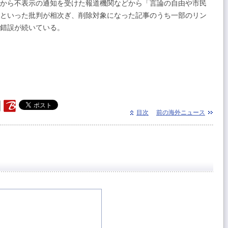
から不表示の通知を受けた報道機関などから「言論の自由や市民
といった批判が相次ぎ、削除対象になった記事のうち一部のリン
錯誤が続いている。
）
目次
前の海外ニュース