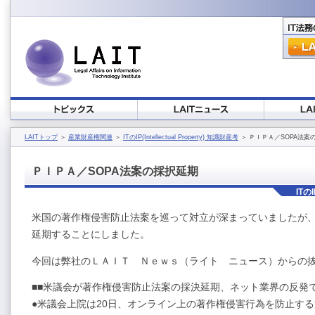
LAITトップ
＞
産業財産権関連
＞
ITのIP(Intellectual Property) 知識財産考
＞ ＰＩＰＡ／SOPA法案
ＰＩＰＡ／SOPA法案の採択延期
ITのI
米国の著作権侵害防止法案を巡って対立が深まっていましたが
延期することにしました。
今回は弊社のＬＡＩＴ Ｎｅｗｓ（ライト ニュース）からの
■■米議会が著作権侵害防止法案の採決延期、ネット業界の反発で
●米議会上院は20日、オンライン上の著作権侵害行為を防止す