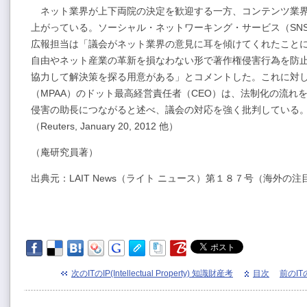
ネット業界が上下両院の決定を歓迎する一方、コンテンツ業界
上がっている。ソーシャル・ネットワーキング・サービス（SN
広報担当は「議会がネット業界の意見に耳を傾けてくれたこと
自由やネット産業の革新を損なわない形で著作権侵害行為を防
協力して解決策を探る用意がある」とコメントした。これに対
（MPAA）のドット最高経営責任者（CEO）は、法制化の流れ
侵害の助長につながると述べ、議会の対応を強く批判している
（Reuters, January 20, 2012 他）
（庵研究員著）
出典元：
LAIT News（ライト ニュース）第１８７号（海外の
次のITのIP(Intellectual Property) 知識財産考
目次
前のITのI