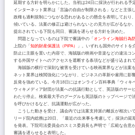
延期する方針を明らかにした。当初は24日に採決が行われる予
インターネット業界は「言論の自由が制限される」などと主張
政権も過剰規制につながる恐れがあるとの懸念を表明しており
傾いている。法案の修正は避けられないとの見方が広がるなか
提出されている下院も同日、審議を遅らせる方針を決めた。
問題となっているのは下院で審議中の「
オンライン海賊行為防
上院の「
知的財産保護法（PIPA）
」。いずれも国外のサイトを
防止に主眼を置いた内容で、海賊版の映画や音楽などの違法コ
する外国サイトへのアクセスを遮断する条項などが盛り込まれ
海賊版の横行で深刻な被害を受けている映画業界などが法案
ネット業界は検閲強化につながり、ビジネスの革新や雇用に影
反発を強めている。今月18日にはオンライン百科事典「ウィキ
ウィキメディア財団が法案への抗議行動として、英語版のサービ
わたり停止。検索最大手のグーグルも英語版のトップページで
を呼びかけるなど、抗議運動が広がった。
こうした動きを受け、議会内では法案支持派の離反が相次い
リード院内総務は20日、「最近の出来事を考慮して」採決の延
を発表。下院司法委員会のスミス委員長も声明で「広範な合意
審議を遅らせると表明した。